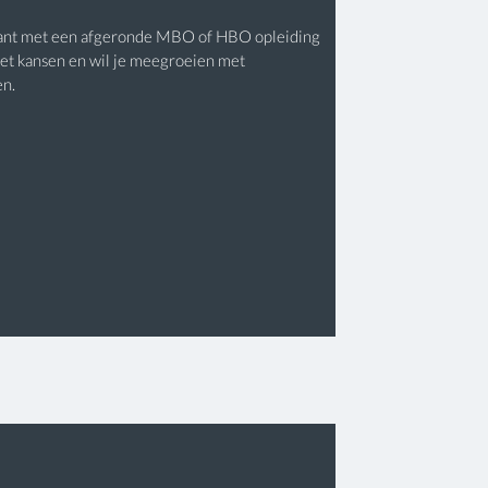
tant met een afgeronde MBO of HBO opleiding
met kansen en wil je meegroeien met
en.