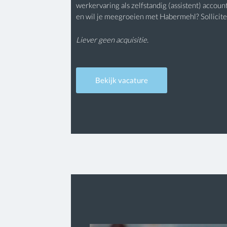
werkervaring als zelfstandig (assistent) accoun
en wil je meegroeien met Habermehl? Sollicit
Liever geen acquisitie.
Bekijk vacature