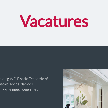
Vacatures
pleiding WO Fiscale Economie of
fiscale advies- dan wel
 en wil je meegroeien met