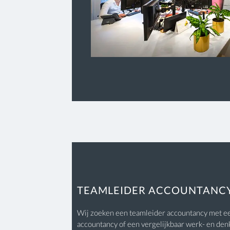
TEAMLEIDER ACCOUNTANC
Wij zoeken een teamleider accountancy met e
accountancy of een vergelijkbaar werk- en den