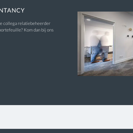
UNTANCY
te collega relatiebeheerder
portefeuille? Kom dan bij ons