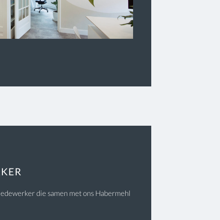
RKER
temedewerker die samen met ons Habermehl