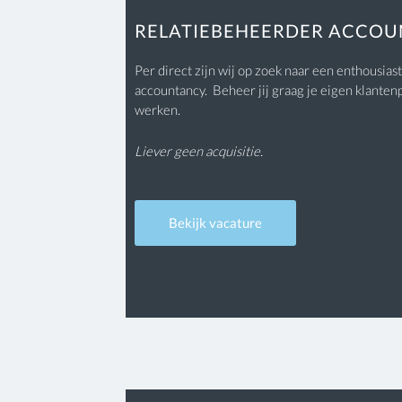
RELATIEBEHEERDER ACCO
Per direct zijn wij op zoek naar een enthousias
accountancy. Beheer jij graag je eigen klanten
werken.
Liever geen acquisitie.
Bekijk vacature