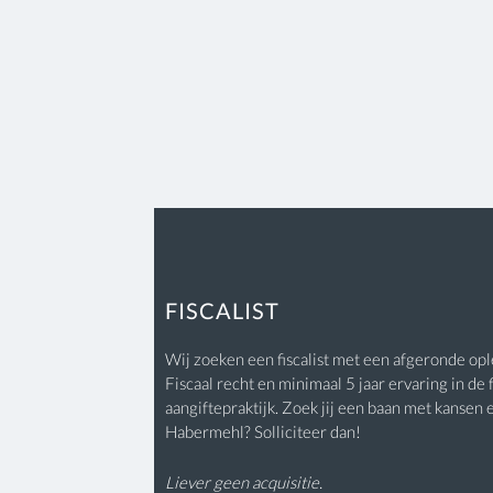
FISCALIST
Wij zoeken een fiscalist met een afgeronde o
Fiscaal recht en minimaal 5 jaar ervaring in de 
aangiftepraktijk. Zoek jij een baan met kansen
Habermehl? Solliciteer dan!
Liever geen acquisitie.