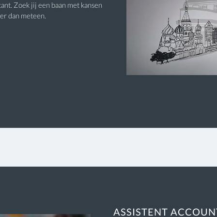
tant. Zoek jij een baan met kansen
eer dan meteen.
ASSISTENT ACCOU