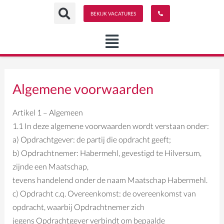
Spring
BEKIJK VACATURES
naar
de
content
Algemene voorwaarden
Artikel 1 – Algemeen
1.1 In deze algemene voorwaarden wordt verstaan onder:
a) Opdrachtgever: de partij die opdracht geeft;
b) Opdrachtnemer: Habermehl, gevestigd te Hilversum,
zijnde een Maatschap,
tevens handelend onder de naam Maatschap Habermehl.
c) Opdracht c.q. Overeenkomst: de overeenkomst van
opdracht, waarbij Opdrachtnemer zich
jegens Opdrachtgever verbindt om bepaalde