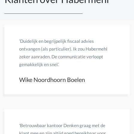
‘Duidelijk en begrijpelijk fiscaal advies
‘Habermeh
ontvangen (als particulier). Ik zou Habermehl
heb veel 
zeker aanraden. De communicatie verloopt
Habermehl
gemakkelijk en snel.’
en secuur.
Wike Noordhoorn Boelen
H. Gro
'Betrouwbaar kantoor Denken graag met de
'Een mooi
klant mee en zijn altijd goed bereikbaar voor
100% kan