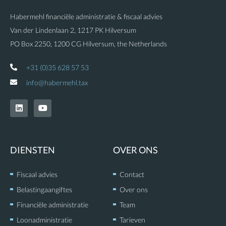
Habermehl financiële administratie & fiscaal advies
Van der Lindenlaan 2, 1217 PK Hilversum
PO Box 2250, 1200 CG Hilversum, the Netherlands
+31 (0)35 628 57 53
info@habermehl.tax
L
Y
i
o
n
u
k
t
e
u
d
b
DIENSTEN
OVER ONS
i
e
n
Fiscaal advies
Contact
Belastingaangiftes
Over ons
Financiële administratie
Team
Loonadministratie
Tarieven