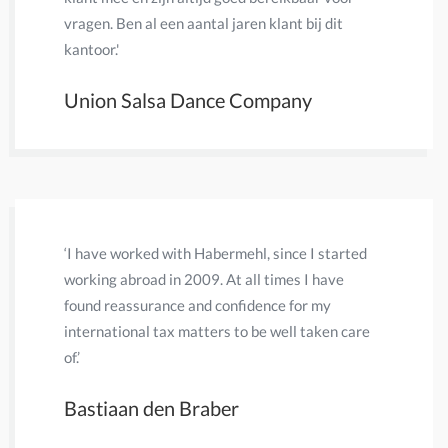
vragen. Ben al een aantal jaren klant bij dit
Beheer BV
kantoor.'
met onze 
Union Salsa Dance Company
Eric Pa
‘I have worked with Habermehl, since I started
‘Eerder wa
working abroad in 2009. At all times I have
accountan
found reassurance and confidence for my
leverde. 
international tax matters to be well taken care
en snel g
of.’
en aangif
van een n
Bastiaan den Braber
heel waar