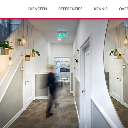
Spring
DIENSTEN
REFERENTIES
KENNIS
OVE
naar
de
content