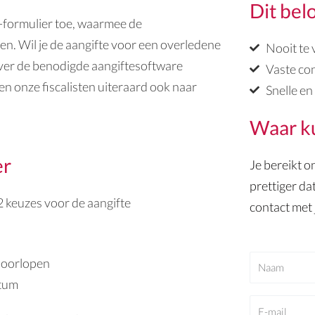
Dit bel
-formulier toe, waarmee de
n. Wil je de aangifte voor een overledene
Nooit te
 over de benodigde aangiftesoftware
Vaste con
ken onze fiscalisten uiteraard ook naar
Snelle en
Waar ku
er
Je bereikt o
prettiger da
 2 keuzes voor de aangifte
contact met 
N
 doorlopen
a
atum
a
E