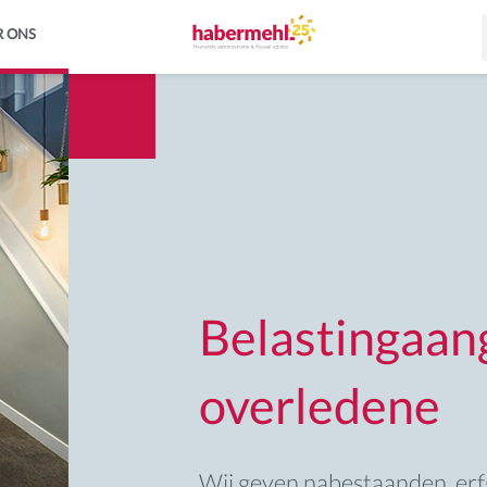
R ONS
Belastingaan
overledene
Wij geven nabestaanden, erf