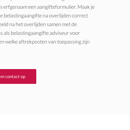
ls erfgenaam een aangifteformulier. Maak je
de belastingaangifte na overlijden correct
eeld na het overlijden samen met de
 als belastingaangifte adviseur voor
n welke aftrekposten van toepassing zijn
m contact op