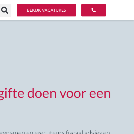
BEKIJK VACATURES
gifte doen voor een
genamen en executeurs fiscaal advies en