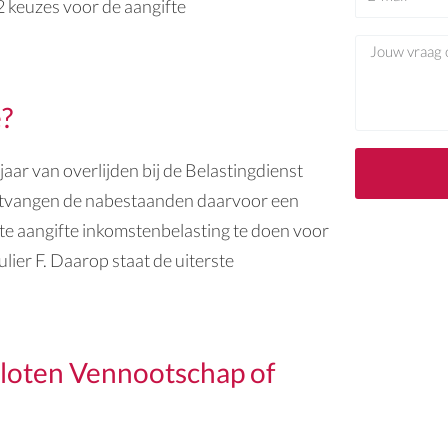
 2 keuzes voor de aangifte
m
-
m
V
a
r
i
a
e?
l
a
g
jaar van overlijden bij de Belastingdienst
ontvangen de nabestaanden daarvoor een
ste aangifte inkomstenbelasting te doen voor
ulier F. Daarop staat de uiterste
sloten Vennootschap of