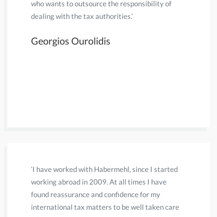
who wants to outsource the responsibility of
returns. 
dealing with the tax authorities.’
this is du
in the Dut
Georgios Ourolidis
in the Ne
considerab
individua
have neve
Daniel 
‘I have worked with Habermehl, since I started
‘Eerder wa
working abroad in 2009. At all times I have
accountan
found reassurance and confidence for my
leverde. 
international tax matters to be well taken care
en snel g