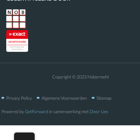
Copyright © 2023 Habermehl
Privacy Policy
Algemene Voorwaarden
Sitemap
Powered by
GetForward
in samenwerking met
Door Lies