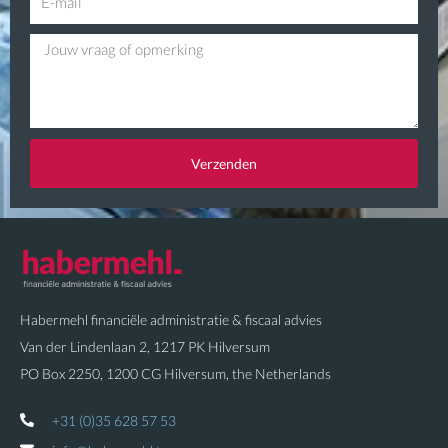
-
m
V
m
r
a
a
i
a
l
g
Verzenden
Habermehl financiële administratie & fiscaal advies
Van der Lindenlaan 2, 1217 PK Hilversum
PO Box 2250, 1200 CG Hilversum, the Netherlands
+31 (0)35 628 57 53