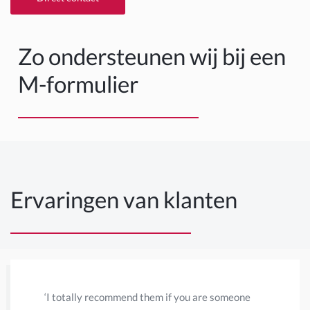
Zo ondersteunen wij bij een
M-formulier
Ervaringen van klanten
‘I totally recommend them if you are someone
‘Habermeh