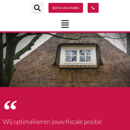
Spring
BEKIJK VACATURES
naar
de
content
Wij optimaliseren jouw fiscale positie