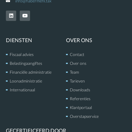
info@habermehl.tax
L
Y
i
o
n
u
k
t
e
u
d
b
DIENSTEN
OVER ONS
i
e
n
Fiscaal advies
Contact
Belastingaangiftes
Over ons
Financiële administratie
Team
Loonadministratie
Tarieven
Internationaal
Downloads
Referenties
Klantportaal
Overstapservice
GECERTIFICEERD DOOR