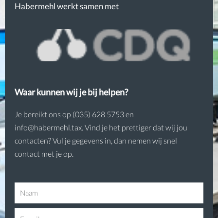
Habermehl werkt samen met
Waar kunnen wij je bij helpen?
Je bereikt ons op (035) 628 5753 en
info@habermehl.tax. Vind je het prettiger dat wij jou
contacten? Vul je gegevens in, dan nemen wij snel
contact met je op.
N
a
E
a