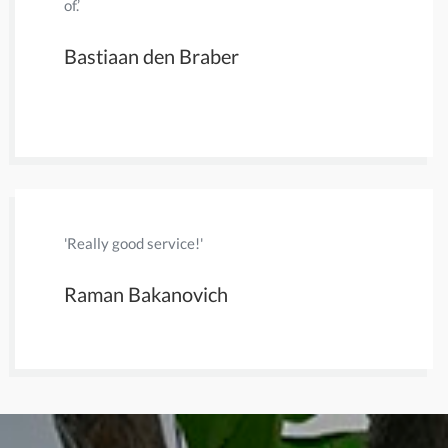
of.’
en aangif
van een n
Bastiaan den Braber
heel waar
Fransje
'Really good service!'
'mr Bernd
adequate 
Raman Bakanovich
Jo Mae