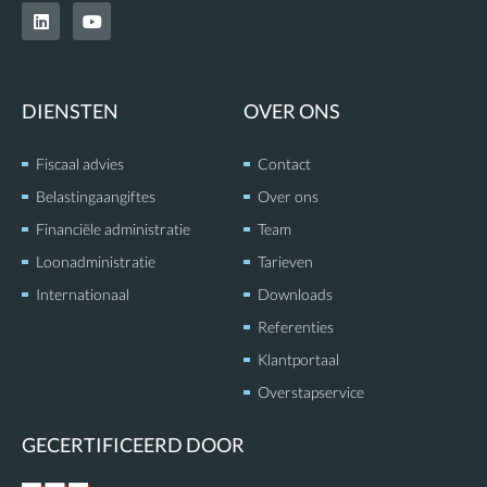
L
Y
i
o
n
u
k
t
e
u
d
b
DIENSTEN
OVER ONS
i
e
n
Fiscaal advies
Contact
Belastingaangiftes
Over ons
Financiële administratie
Team
Loonadministratie
Tarieven
Internationaal
Downloads
Referenties
Klantportaal
Overstapservice
GECERTIFICEERD DOOR