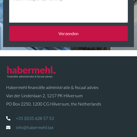
r
a
a
i
a
l
g
Verzenden
Habermehl financiële administratie & fiscaal advies
Van der Lindenlaan 2, 1217 PK Hilversum
PO Box 2250, 1200 CG Hilversum, the Netherlands
+31 (0)35 628 57 53
info@habermehl.tax