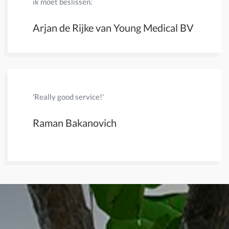
Eric Pa
ik moet beslissen.’
Arjan de Rijke van Young Medical BV
'Really good service!'
'mr Bernd
adequate 
Raman Bakanovich
Jo Mae