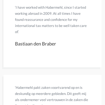
‘I have worked with Habermehl, since I started
‘Eerder wa
working abroad in 2009. At all times I have
accountan
found reassurance and confidence for my
leverde. 
international tax matters to be well taken care
en snel g
of.’
en aangif
van een n
Bastiaan den Braber
heel waar
Mevrou
‘Habermehl pakt zaken voortvarend op en is
'Een mooi
deskundig op meerdere gebieden. Dit geeft mij
100% kan
als ondernemer veel vertrouwen in de zaken die