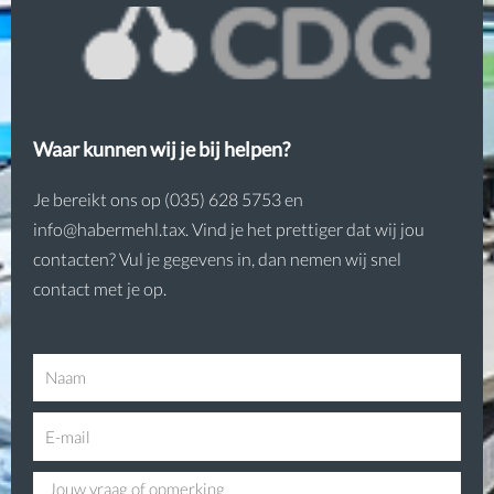
Waar kunnen wij je bij helpen?
Je bereikt ons op (035) 628 5753 en
info@habermehl.tax. Vind je het prettiger dat wij jou
contacten? Vul je gegevens in, dan nemen wij snel
contact met je op.
N
a
E
a
-
m
V
m