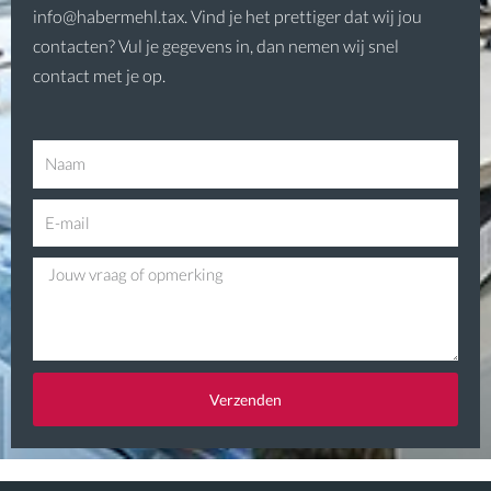
info@habermehl.tax. Vind je het prettiger dat wij jou
contacten? Vul je gegevens in, dan nemen wij snel
contact met je op.
N
a
E
a
-
m
V
m
r
a
a
i
a
l
g
Verzenden