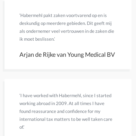
‘Habermehl pakt zaken voortvarend op en is
'Een mooi
deskundig op meerdere gebieden. Dit geeft mij
100% kan
als ondernemer veel vertrouwen in de zaken die
Eric Pa
ik moet beslissen.’
Arjan de Rijke van Young Medical BV
‘I have worked with Habermehl, since I started
‘Eerder wa
working abroad in 2009. At all times I have
accountan
found reassurance and confidence for my
leverde. 
international tax matters to be well taken care
en snel g
of.’
en aangif
van een n