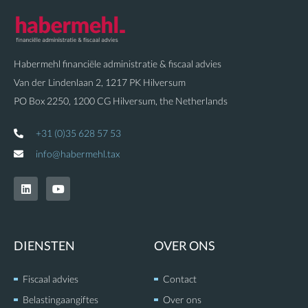
Habermehl financiële administratie & fiscaal advies
Van der Lindenlaan 2, 1217 PK Hilversum
PO Box 2250, 1200 CG Hilversum, the Netherlands
+31 (0)35 628 57 53
info@habermehl.tax
L
Y
i
o
n
u
k
t
e
u
d
b
DIENSTEN
OVER ONS
i
e
n
Fiscaal advies
Contact
Belastingaangiftes
Over ons