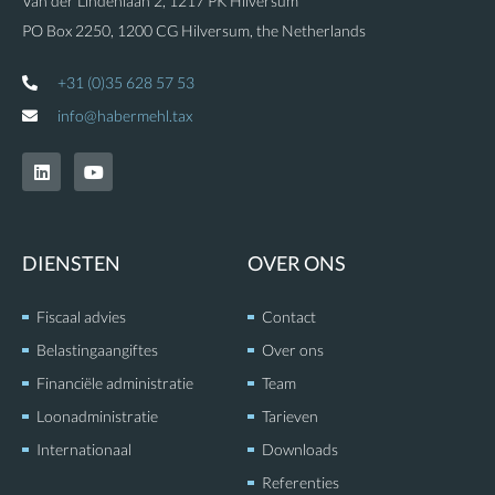
Van der Lindenlaan 2, 1217 PK Hilversum
PO Box 2250, 1200 CG Hilversum, the Netherlands
+31 (0)35 628 57 53
info@habermehl.tax
L
Y
i
o
n
u
k
t
e
u
d
b
DIENSTEN
OVER ONS
i
e
n
Fiscaal advies
Contact
Belastingaangiftes
Over ons
Financiële administratie
Team
Loonadministratie
Tarieven
Internationaal
Downloads
Referenties