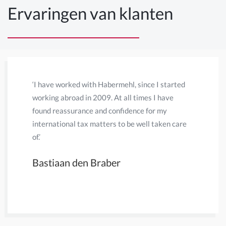
Ervaringen van klanten
‘I have worked with Habermehl, since I started
‘Eerder wa
working abroad in 2009. At all times I have
accountan
found reassurance and confidence for my
leverde. 
international tax matters to be well taken care
en snel g
of.’
en aangif
van een n
Bastiaan den Braber
heel waar
Mevrou