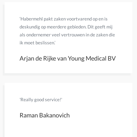
‘Habermehl pakt zaken voortvarend op en is
'Een mooi
deskundig op meerdere gebieden. Dit geeft mij
100% kan
als ondernemer veel vertrouwen in de zaken die
Eric Pa
ik moet beslissen.’
Arjan de Rijke van Young Medical BV
'Really good service!'
'mr Bernd
adequate 
Raman Bakanovich
Jo Mae