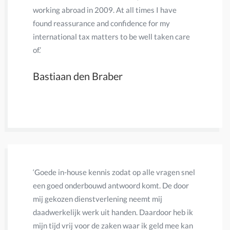
working abroad in 2009. At all times I have
accountan
found reassurance and confidence for my
leverde. 
international tax matters to be well taken care
en snel g
of.’
en aangif
van een n
Bastiaan den Braber
heel waar
Fransje
‘Goede in-house kennis zodat op alle vragen snel
‘Sinds 200
een goed onderbouwd antwoord komt. De door
jaren heb 
mij gekozen dienstverlening neemt mij
inlevings
daadwerkelijk werk uit handen. Daardoor heb ik
ondervond
mijn tijd vrij voor de zaken waar ik geld mee kan
betrouwba