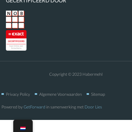
GECERTIFICEERD DOOR
Copyright © 2023 Habermehl
Privacy Policy
Algemene Voorwaarden
Sitemap
Powered by
GetForward
in samenwerking met
Door Lies