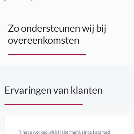
Zo ondersteunen wij bij
overeenkomsten
Ervaringen van klanten
‘I have worked with Habermehl, since I started
‘Eerder wa