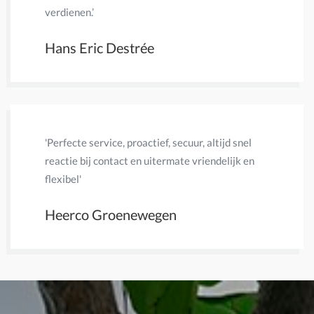
verdienen.’
Peter 
Hans Eric Destrée
'Perfecte service, proactief, secuur, altijd snel
'Veel kun
reactie bij contact en uitermate vriendelijk en
kosten, a
flexibel'
opgepakt
Heerco Groenewegen
Paul A