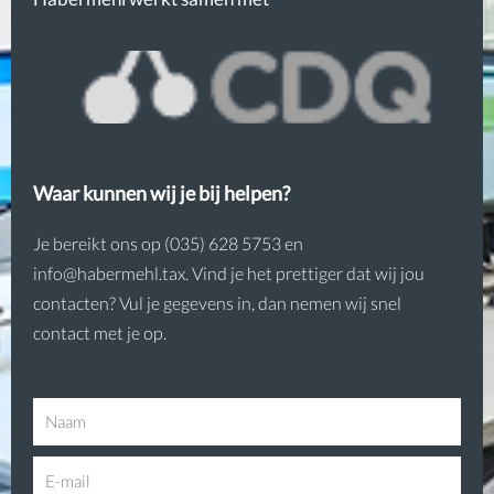
Waar kunnen wij je bij helpen?
Je bereikt ons op (035) 628 5753 en
info@habermehl.tax. Vind je het prettiger dat wij jou
contacten? Vul je gegevens in, dan nemen wij snel
contact met je op.
N
a
E
a