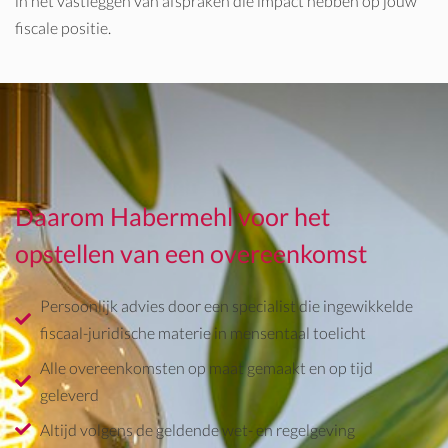
in het vastleggen van afspraken die impact hebben op jouw
fiscale positie.
Daarom Habermehl voor het
opstellen van een overeenkomst
Persoonlijk advies door een specialist die ingewikkelde
fiscaal-juridische materie in mensentaal toelicht
Alle overeenkomsten op maat gemaakt en op tijd
geleverd
Altijd volgens de geldende wet- en regelgeving