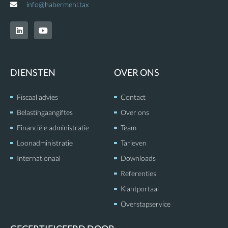
info@habermehl.tax
L
Y
i
o
n
u
k
t
e
u
d
b
DIENSTEN
OVER ONS
i
e
n
Fiscaal advies
Contact
Belastingaangiftes
Over ons
Financiële administratie
Team
Loonadministratie
Tarieven
Internationaal
Downloads
Referenties
Klantportaal
Overstapservice