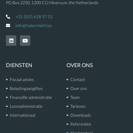
PO Box 2250, 1200 CG Hilversum, the Netherlands
+31 (0)35 628 57 53
info@habermehl.tax
L
Y
i
o
n
u
k
t
e
u
d
b
DIENSTEN
OVER ONS
i
e
n
Fiscaal advies
Contact
Belastingaangiftes
Over ons
Financiële administratie
Team
Loonadministratie
Tarieven
Internationaal
Downloads
Referenties
Klantportaal