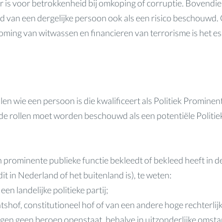
ar is voor betrokkenheid bij omkoping of corruptie. Bovendi
lid van een dergelijke persoon ook als een risico beschouwd.
ming van witwassen en financieren van terrorisme is het ess
len wie een persoon is die kwalificeert als Politiek Promine
de rollen moet worden beschouwd als een potentiële Politi
n prominente publieke functie bekleedt of bekleed heeft in d
t in Nederland of het buitenland is), te weten:
een landelijke politieke partij;
shof, constitutioneel hof of van een andere hoge rechterlijk
gen geen beroep openstaat, behalve in uitzonderlijke omst