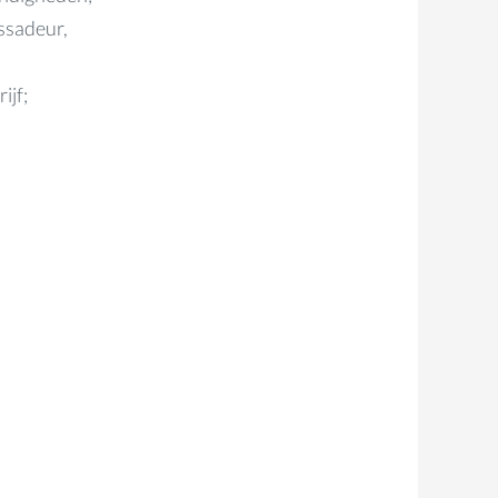
ssadeur,
ijf;