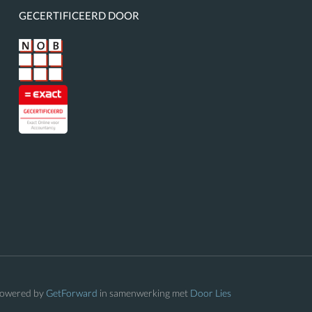
GECERTIFICEERD DOOR
owered by
GetForward
in samenwerking met
Door Lies