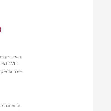
)
ent persoon.
en zich WEL
 op voor meer
 prominente