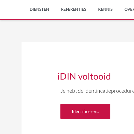
Spring
DIENSTEN
REFERENTIES
KENNIS
OVE
naar
de
content
iDIN voltooid
Je hebt de identificatieprocedure