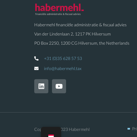
Habermehl financiële administratie & fiscaal advies
Van der Lindenlaan 2, 1217 PK Hilversum
PO Box 2250, 1200 CG Hilversum, the Netherlands
+31 (0)35 628 57 53
info@habermehl.tax
L
Y
i
o
n
u
k
t
e
u
d
b
i
e
n
Pr
Copyright © 2023 Habermehl