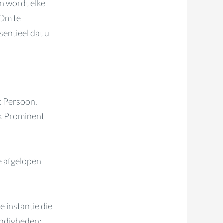
en wordt elke
 Om te
entieel dat u
nt Persoon.
ek Prominent
e afgelopen
e instantie die
andigheden;