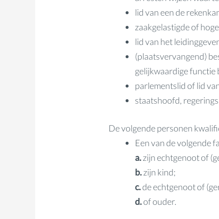
lid van een de rekenka
zaakgelastigde of hoge 
lid van het leidinggev
(plaatsvervangend) bes
gelijkwaardige functie 
parlementslid of lid v
staatshoofd, regeringsl
De volgende personen kwalific
Een van de volgende fa
a.
zijn echtgenoot of (g
b.
zijn kind;
c.
de echtgenoot of (ger
d.
of ouder.