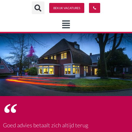
Spring
BEKIJK VACATURES
naar
de
content
Goed advies betaalt zich altijd terug