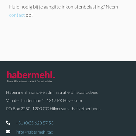
Hulp nodig bij je aangifte inkomstenbelasting? Neem
contact
op!
Habermehl financiële administratie & fiscaal advies
Van der Lindenlaan 2, 1217 PK Hilversum
PO Box 2250, 1200 CG Hilversum, the Netherlands
+31 (0)35 628 57 53
info@habermehl.tax