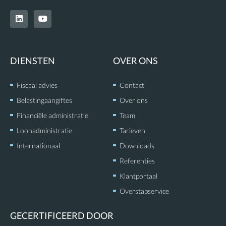
L
Y
i
o
n
u
k
t
e
u
d
b
DIENSTEN
OVER ONS
i
e
n
Fiscaal advies
Contact
Belastingaangiftes
Over ons
Financiële administratie
Team
Loonadministratie
Tarieven
Internationaal
Downloads
Referenties
Klantportaal
Overstapservice
GECERTIFICEERD DOOR