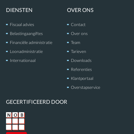
e
u
d
b
DIENSTEN
OVER ONS
i
e
n
Fiscaal advies
Contact
Belastingaangiftes
Over ons
Financiële administratie
Team
Loonadministratie
Tarieven
Internationaal
Downloads
Referenties
Klantportaal
Overstapservice
GECERTIFICEERD DOOR