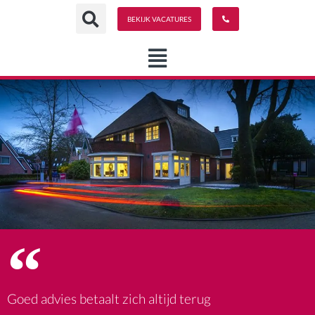
Spring
BEKIJK VACATURES
naar
de
content
Goed advies betaalt zich altijd terug