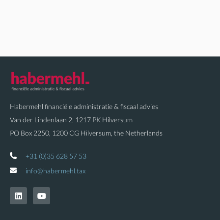
Habermehl financiële administratie & fiscaal advies
Van der Lindenlaan 2, 1217 PK Hilversum
PO Box 2250, 1200 CG Hilversum, the Netherlands
+31 (0)35 628 57 53
info@habermehl.tax
L
Y
i
o
n
u
k
t